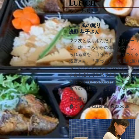
Lunch
風の薫り
手づくり工房
浅野 恭子さん
ママ友と取り組んだ手づくりベーコ
と、幼いころからの体験が交差し、
られる食を、自分たちの手でつくる
浅野さん。「手づくり工房 風の薫
多くの人々と作る喜びを分かち合い
を食を通して体感できるよう取り組
がたっぷりと込められた手しごとか
折々のご馳走が心とお腹を満たして
風の薫り ホームページ
​🏠：
https://kazekao.net/about/