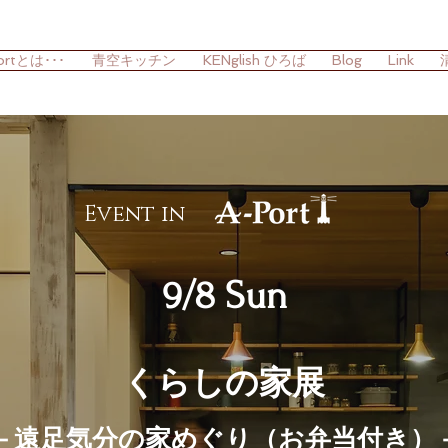
ortとは･･･
青空キッチン
KENglish ひろば
Blog
Link
Event in
9/8 Sun
くらしの家展
－遠足気分の家めぐり（お弁当付き）