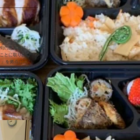
ンや味噌作り
旬の恵みを感じ
ことに取り組む
り」を拠点に、
、四季の移ろい
んでいる。愛情
ら生まれる四季
くれます。