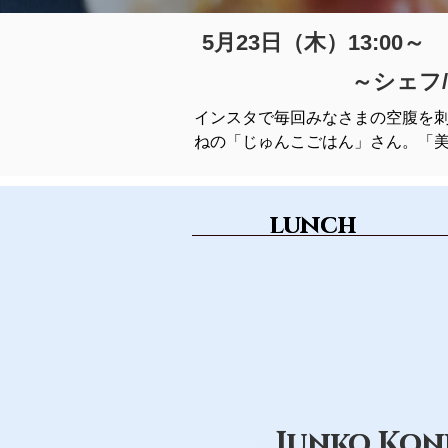
5月23日（木）13:00～
～シェフ
インスタで毎回みなさまの空腹を
ねの「じゅんこごはん」さん。「
lunch
lunch
Junko Kon
Junko Kon