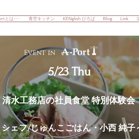
ortとは･･･
青空キッチン
KENglish ひろば
Blog
Link
Event in
5/23 Thu
清水工務店の社員食堂 特別体験会
～シェフ/じゅんこごはん・小西 純子