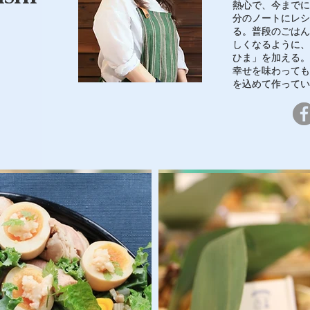
熱心で、今までに
熱心で、今までに
分のノートにレシ
分のノートにレシ
る。
る。
普段のごはん
普段のごはん
しくなるように、
しくなるように、
ひま」を加える。
ひま」を加える。
幸せを味わっても
幸せを味わっても
を込めて作ってい
を込めて作ってい