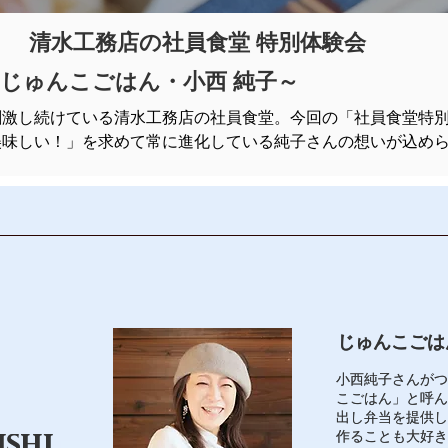
清水工務店の社員食堂 特別体験会
/じゅんこごはん・小西 純子～
刺激し続けている清水工務店の社員食堂。今回の「社員食堂特
美味しい！」を求めて常に進化している純子さんの想いが込め
​じゅんこご
​じゅんこご
小西純子さんがつ
小西純子さんがつ
こごはん」と呼ん
こごはん」と呼ん
出し弁当を提供し
出し弁当を提供し
ishi
ishi
作ることも大好き
作ることも大好き