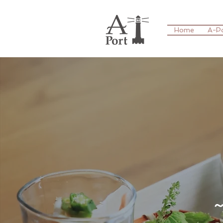
Home
A-P