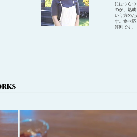
にはつらつ
のが、熟成
いう方のた
す。食べ応
評判です。
orks