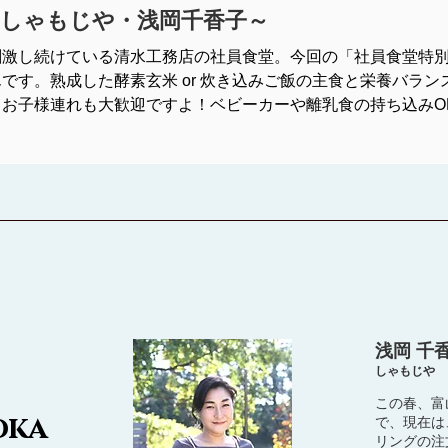
/しゃもじや・浅岡千香子～
刺激し続けている清水工務店の社員食堂。今回の「社員食堂特別
です。熟成した酵素玄米 or 炊き込みご飯の主食と栄養バラ
お子様連れも大歓迎ですよ！ベビーカーや離乳食の持ち込みO
浅岡 千
しゃもじや
この春、富
oka
で、現在は
リングの注