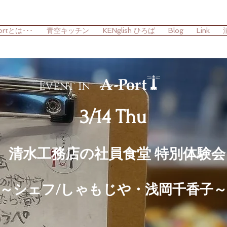
ortとは･･･
青空キッチン
KENglish ひろば
Blog
Link
Event in
3/14 Thu
清水工務店の社員食堂 特別体験会
～シェフ/しゃもじや・浅岡千香子～