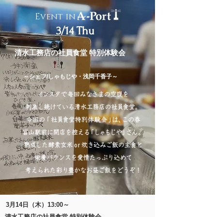
Event in
3/14 Thu
清水工務店の社員食堂 特別体験会
～シェフ/しゃもじや・浅岡千香子～
3月14日（木）13:00～
清水工務店の社員食堂 特別体験会