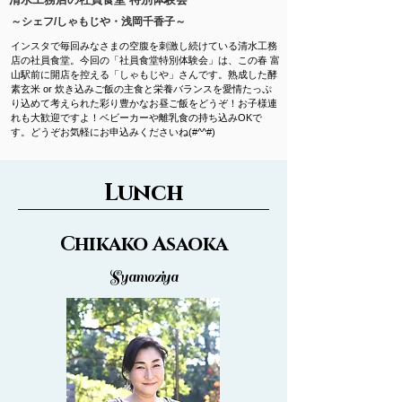
～シェフ/しゃもじや・浅岡千香子～
インスタで毎回みなさまの空腹を
刺激し続けている清水工務
店の社員食堂。今回の「社員食堂特別体験会」は、この春 富
山駅前に開店を控える「しゃもじや」さんです。熟成した酵
素玄米 or 炊き込みご飯の主食と栄養バランスを愛情たっぷ
り込めて考えられた彩り豊かなお昼ご飯をどうぞ！お子様連
れも大歓迎ですよ！ベビーカーや離乳食の持ち込みOKで
す。どうぞお気軽にお申込みくださいね(#^^#)
Lunch
Chikako Asaoka
Syamoziya