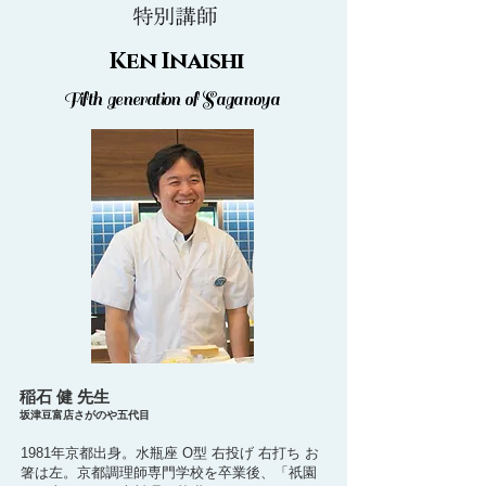
Ken Inaishi
Fifth generation of Saganoya
稲石 健 先生
坂津豆富店さがのや五代目
1981年京都出身。水瓶座 O型 右投げ 右打ち お
箸は左。京都調理師専門学校を卒業後、「祇園