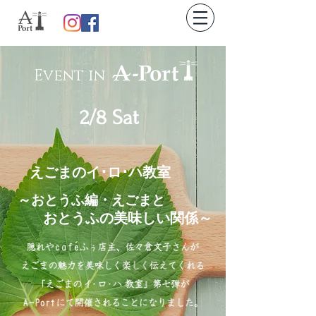
Event in
2/8 Sat
​えごまのイ･ロ･ハ教室
～おとうふ編・えごまと
おとうふの美味しい関係～