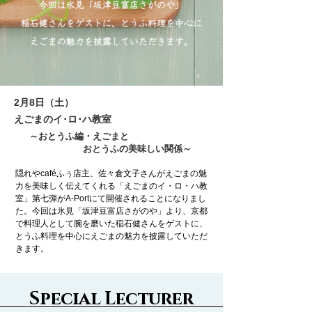
2月8日（土）
えごまのイ･ロ･ハ教室
～おとうふ編・えごまと
おとうふの美味しい関係～
隠れやcaféふぅ店主、佐々倉文子さんがえごまの魅
力を美味しく伝えてくれる「えごまのイ・ロ・ハ教
室」第七弾がA-Portにて開催されることになりまし
た。今回は氷見「坂津豆富店さがのや」より、京都
で料理人として腕を磨いた稲石健さんをゲストに、
とうふ料理を中心にえごまの魅力を披露していただ
きます。
Special Lecturer