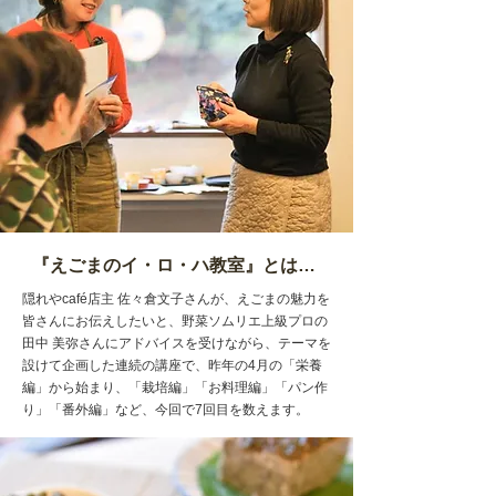
『えごまのイ・ロ・ハ教室』とは…
隠れやcafé店主 佐々倉文子さんが、えごまの魅力を
皆さんにお伝えしたいと、野菜ソムリエ上級プロの
田中 美弥さんにアドバイスを受けながら、テーマを
設けて企画した連続の講座で、昨年の4月の「栄養
編」から始まり、「栽培編」「お料理編」「パン作
り」「番外編」など、今回で7回目を数えます。