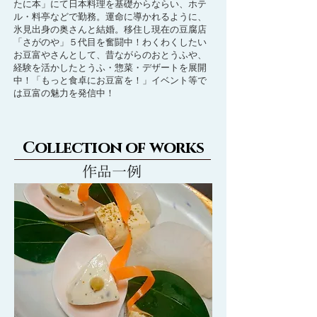
たに本」にて日本料理を基礎からならい、ホテ
ル・料亭などで勤務。運命に導かれるように、
氷見出身の奥さんと結婚。移住し現在の豆腐店
「さがのや」５代目を奮闘中！わくわくしたい
お豆富やさんとして、昔ながらのおとうふや、
経験を活かしたとうふ・惣菜・デザートを展開
中！「もっと食卓にお豆富を！」イベント等で
は豆富の魅力を発信中！
Collection of works