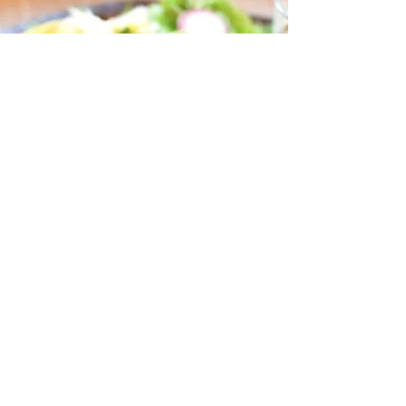
えごまが広げる、
ご縁とお料理。
佐々倉文子さんが取り組む、えごまをご縁に広がる
人とお料理の世界。今回の目玉は、えごま料理はも
ちろんのこと、探求心と小さなことにも心を尽くす
おもてなしと、料理人の世界の基本と応用術がそろ
い踏みする貴重な回。メニューの内容は、旬の食材
にこだわり当日のお楽しみ。乞うご期待です。
さがのやお豆腐セットもどうぞ