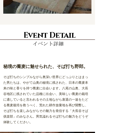
Event Detail
秘境の蕎麦に魅せられた、そば打ち野郎。
そば打ちのシンプルながら奥深い世界にどっぷりとはまっ
た男たちは、やがて山奥の秘境に残された、日本の蕎麦本
来の味と香りを持つ蕎麦に出会います。八尾の山奥、大長
谷地区に残されていた品種に出会い、美味しい蕎麦の栽培
に適していると言われるその土地ながら衰退の一途をたど
る蕎麦栽培を救うべく、荒れた耕作放棄地を再び開墾し、
そば打ちを楽しみながらその魅力を発信する「大長谷そば
俱楽部」のみなさん。男気溢れるそば打ちの魅力をどうぞ
体験してください。