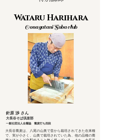
Wataru Harihara
Oonagatani Soba club
針原 渉 さん
大長谷そば倶楽部
一般社団法人全麺協 蕎麦打ち四段
大長谷蕎麦は、八尾の山奥で昔から栽培されてきた在来種
で、実が小さく、山奥で栽培されていた為、他の品種の蕎