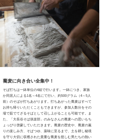
蕎麦に向き合い全集中！
そば打ちは一鉢単位の4組で行います。一鉢につき、家族
か同居人による1名～4名にて行い、約500グラム（4～5人
前）のそばが打ちあがります。打ちあがった蕎麦はすべて
お持ち帰りいただくこともできますが、参加人数分をその
場で茹でてざるそばとして召し上がることも可能です。ま
た、「大長谷そば俱楽部」のみなさんの蕎麦への思いもち
ょっぴり啓蒙していただきます。蕎麦の歴史や、蕎麦の薫
りの楽しみ方、そばつゆ、薬味に至るまで、土を耕し秘境
を守り大切に収穫された貴重な蕎麦を慈しむ男たちの熱い