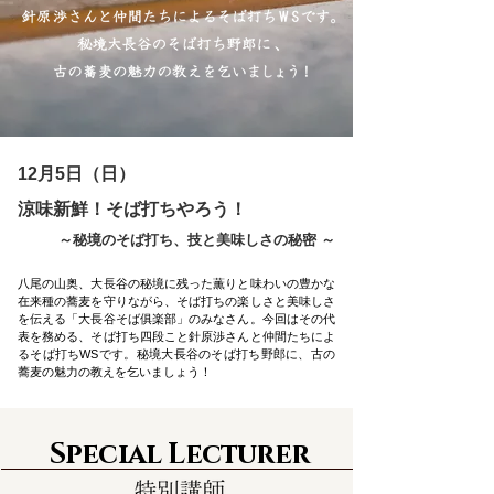
12月5日（日）
涼味新鮮！そば打ちやろう！
～秘境のそば打ち、技と美味しさの秘密 ～
八尾の山奥、大長谷の秘境に残った薫りと味わいの豊かな
在来種の蕎麦を守りながら、そば打ちの楽しさと美味しさ
を伝える「大長谷そば俱楽部」のみなさん。今回はその代
表を務める、そば打ち四段こと針原渉さんと仲間たちによ
るそば打ちWSです。秘境大長谷のそば打ち野郎に、古の
蕎麦の魅力の教えを乞いましょう！
Special Lecturer