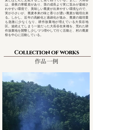
麦とほとんど交配すること無く残っている。また、大長谷
は、昼夜の寒暖差があり、茎の成長より実に旨みが凝縮さ
れやすい環境で、美味しい蕎麦が出来やすい環境なので、
実が小さいが、蕎麦本来の味と香りが濃い蕎麦が栽培出来
る。しかし、近年の高齢化と過疎化が進み、蕎麦の栽培量
も急激に少なくなり、耕作放棄地が増えている大長谷地
区。途絶えてしまう一途だった大長谷在来種を、荒れた耕
作放棄地を開墾し少しづつ増やして行く活動と、村の蕎麦
祭を中心に活動している。
Collection of works