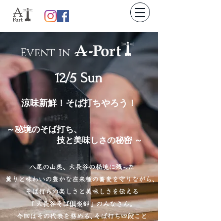
Event in
12/5 Sun
涼味新鮮！そば打ちやろう！
～秘境のそば打ち、
技と美味しさの秘密 ～