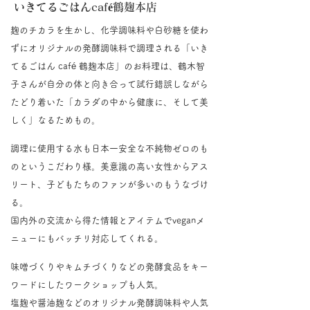
いきてるごはんcafé鶴麹本店
麹のチカラを生かし、化学調味料や白砂糖を使わ
ずにオリジナルの発酵調味料で調理される「いき
てるごはん café 鶴麹本店」のお料理は、鶴木智
子さんが自分の体と向き合って試行錯誤しながら
たどり着いた「カラダの中から健康に、そして美
しく」なるためもの。
調理に使用する水も日本一安全な不純物ゼロのも
のというこだわり様。美意識の高い女性からアス
リート、子どもたちのファンが多いのもうなづけ
る。
国内外の交流から得た情報とアイテムでveganメ
ニューにもバッチリ対応してくれる。
味噌づくりやキムチづくりなどの発酵食品をキー
ワードにしたワークショップも人気。
塩麹や醤油麹などのオリジナル発酵調味料や人気