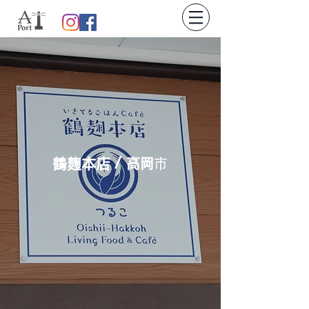
/
鶴麹本店
高岡
市