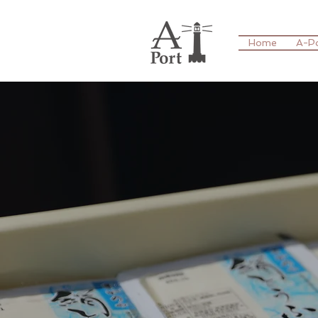
Home
A-P