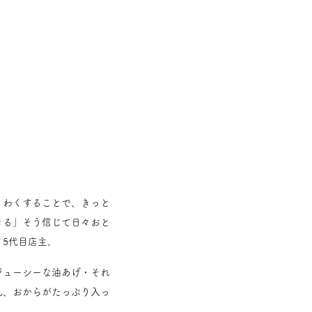
くわくすることで、きっと
きる」そう信じて日々おと
5代目店主。
ジューシーな油あげ・それ
乳、おからがたっぷり入っ