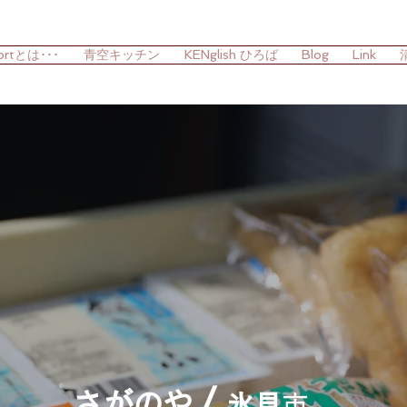
ortとは･･･
青空キッチン
KENglish ひろば
Blog
Link
/
さがのや
氷見
市