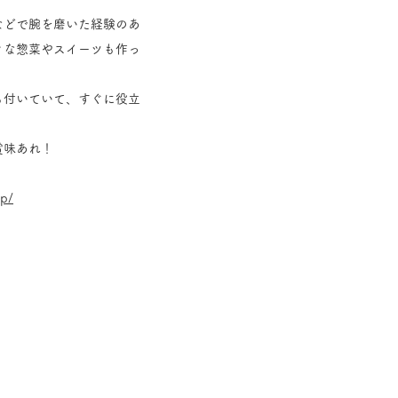
などで腕を磨いた経験のあ
々な惣菜やスイーツも作っ
も付いていて、すぐに役立
賞味あれ！
jp/