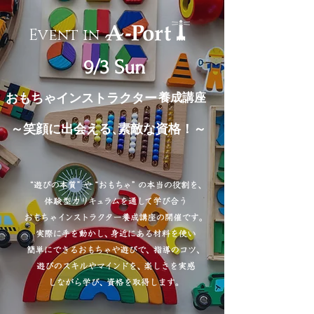
Event in
9/3 Sun
養成講座
おもちゃインストラクター
～笑顔に出会える、
素敵な資格！～