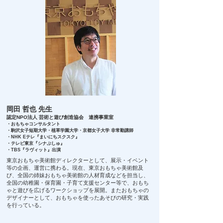
岡田 哲也 先生
​認定
NPO法人 芸術と遊び創造協会 連携事業室
・おもちゃコンサルタント
・駒沢女子短期大学・植草学園大学・京都女子大学 非常勤講師
・NHK Eテレ『まいにちスクスク』
・テレビ東京『シナぷしゅ』
・TBS『ラヴィット』出演
東京おもちゃ美術館ディレクターとして、展示・イベント
等の企画、運営に携わる。現在、東京おもちゃ美術館及
び、全国の姉妹おもちゃ美術館の人材育成などを担当し、
全国の幼稚園・保育園・子育て支援センター等で、おもち
ゃと遊びを広げるワークショップを展開。またおもちゃの
デザイナーとして、おもちゃを使ったあそびの研究・実践
を行っている。