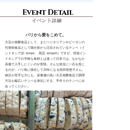
Event Detail
バリから愛をこめて。
大豆の発酵食品として、またベジタリアンやビーガンの
代替肉食品として随分前から注目されているテンペ（イ
ンドネシア語: tempe、 英語: tempeh）ですが、現地イン
ドネシアでの手軽な食材とは違って日本では、なかなか
高価で入手しにくいのが実情。そんな状況に一石を投じ
るのが、バリ島に移住して20年になる前田智恵子さん。
納豆が苦手な方にも、栄養価の高い大豆発酵食品で調理
方法も幅広いテンペを身近にする、手作りのテンペに出
会ってください。