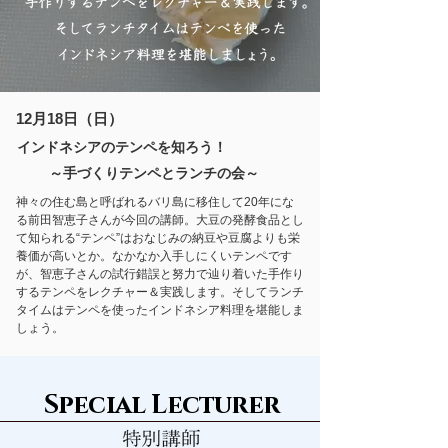
12月18
日（日）
インドネシアのテンペを知ろう！
～手づくりテンペとランチの会～
神々の住む島と呼ばれるバリ島に移住して20年にな
る前田智恵子さんが今回の講師。大豆の発酵食品とし
て知られる“テンペ”はおなじみの納豆や豆腐よりも栄
養価が高いとか。なかなか入手しにくいテンペです
が、智恵子さんの試行錯誤と努力で辿り着いた手作り
するテンペをレクチャー＆実践します。そしてランチ
タイムはテンペを使ったインドネシア料理を堪能しま
しょう。
Special Lecturer