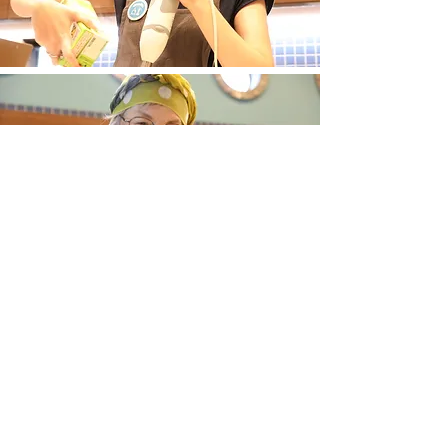
ご参加情報
開 催 日
：1月26
日 (日）
開催時間
：開場 13時00分～
開始 13時30分 15
時30分終了予定
応募期間
：1月10日（金） 受付開始予定