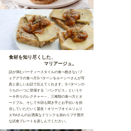
食材を知り尽くした、
マリアージュ。
話が弾むパーティースタイルの食べ飽きないフ
ォアグラの食べ方3パターンをルーシーさんが写
真と楽しいお話で伝えてくれます。3パターンの
うちの一つに登場する「パンデピス」というケ
ーキ作りのレクチャー～、三種類の食べ方とオ
ードブル、そして今回も聞き手とお手伝いを担
当していただいく盟友！オリーブオイルソムリ
エYuiさんのお洒落なドリンクも加わりプチ贅沢
な試食プレートを楽しんでください。