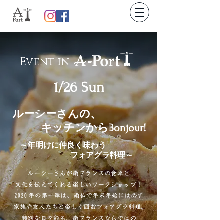
Event in
1/26 Sun
ルーシーさんの、
キッチンからBonjour!
​～年明けに仲良く味わう
​フォアグラ料理～