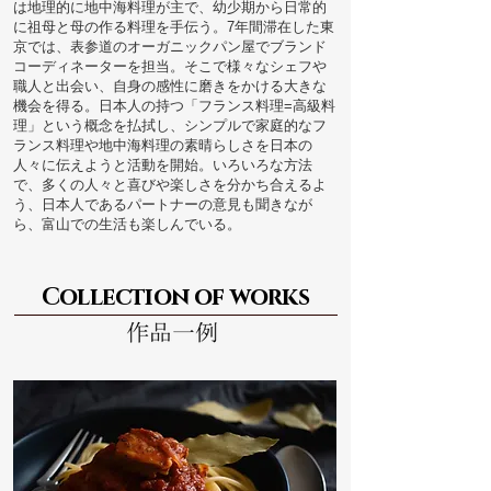
は地理的に地中海料理が主で、幼少期から日常的
に祖母と母の作る料理を手伝う。7年間滞在した東
京では、表参道のオーガニックパン屋でブランド
コーディネーターを担当。そこで様々なシェフや
職人と出会い、自身の感性に磨きをかける大きな
機会を得る。日本人の持つ「フランス料理=高級料
理」という概念を払拭し、シンプルで家庭的なフ
ランス料理や地中海料理の素晴らしさを日本の
人々に伝えようと活動を開始。いろいろな方法
で、多くの人々と喜びや楽しさを分かち合えるよ
う、日本人であるパートナーの意見も聞きなが
ら、富山での生活も楽しんでいる。
Collection of works