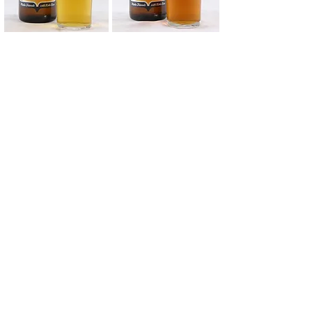
ご参加情報
開催日
：10月26
日 (土
)
開催時間
：開場 18時00分～
開始 18時30分
20時30分終了予定
応募期間
：10日10日（木）受付開始予定
開催場所
：Ａ-Ｐｏｒｔ（
場所はこちら
）
参加方法
：アプリまたはＨＰからのご予約
定員
：
先着
、20名様
スタンプ
：1個（ご参加の際にスタンプを
1個プレゼントいたします。）
参加費
：お一人様 3,500円