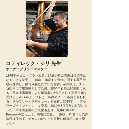
コティレック・ジリ 先生
オーナーブリューマスター
1976年チェコ・プラハ出身。14歳の時に将来は技術者に
なることを決意し、15歳～18歳まで食物に関する専門学
校へ進学し、酵母や醸造について習得。卒業後は、チェ
コ国内にて醸造家として活躍。2004年石川県能登町にあ
る「日本海倶楽部」より醸造家の3代目として来日依頼を
受ける。2014年クラフトビール界のノーベル賞と言われ
る「ブルワリーオブザイヤー」を受賞。2019年 「ブル
ワーズチャンピオン」を受賞。2019年3月長年お世話にな
った日本海倶楽部のご支援もあり、無事にKOBO
Breweryを立ち上げ、現在に至る。 趣味：料理（化学調
味料は使わず、チェコのレシピを重視し健康的に食を楽
しむ）