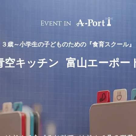
Event in
​３歳～小学生の子どものための『食育スクール』
青空キッチン
富山エーポー