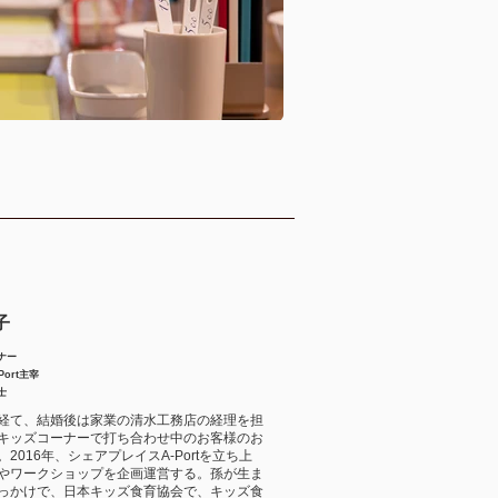
子
ナー
ort主宰
士
経て、結婚後は家業の清水工務店の経理を担
キッズコーナーで打ち合わせ中のお客様のお
2016年、シェアプレイスA-Portを立ち上
やワークショップを企画運営する。孫が生ま
っかけで、日本キッズ食育協会で、キッズ食