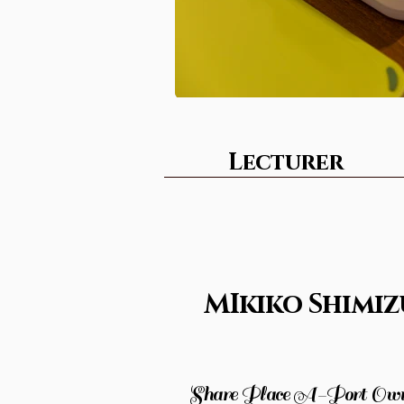
Lecturer
MIkiko Shimiz
Share Place A-Port Ow